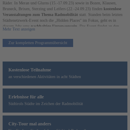
Räder. In Meran und Glurns (15.-17.09.23) sowie in Bozen, Klausen,
Bruneck, Brixen, Sterzing und Leifers (22.-24.09.23) finden
kostenlose
Veranstaltungen zum Thema Radmobilität
statt. Standen beim letzten
Städtenetzwerk-Event noch die „Hidden Places“ im Fokus, geht es in
diesem Jahr ums
nachhaltige Unterwegssein
. Das Event findet an den
Mehr Text anzeigen
Wochenenden der European Mobility Week statt, an denen Teile der Städte
zur autofreien Zone werden. Von der Reparaturwerkstatt über Radtouren bis
Zur kompletten Programmübersicht
hin zum Kinder-Parcours und der Jugend-Radlnacht wird einiges
geboten. An den Aktionen und Touren nehmen auch Spitzensportler des
Südtiroler Radsports teil. Zwischen den Städten bewegen sich
BesucherInnen auf dem „Südtirol-Radweg“ oder mit den öffentlichen
Verkehrsmitteln.
Für alle SüdtirolerInnen ist etwas dabei – und
Kostenlose Teilnahme
gemeinsam macht das Radeln doppelt Spaß!
an verschiedenen Aktivitäten in acht Städten
Erlebnisse für alle
Südtirols Städte im Zeichen der Radmobilität
City-Tour mal anders